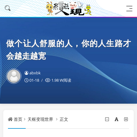
做个让人舒服的人，你的人生路才
会越走越宽
abxbk
01-18
1.98 W阅读
首页
天枢变现世界
正文