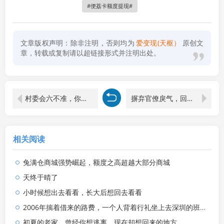
便荔卡额度提现
文章版权声明：除非注明，否则均为
爱变现(天枢）
原创文
章，转载或复制请以超链接形式并注明出处。
村委会六不准，你知道了几条，记住每一条维护好自己的切身利益，别被人忽悠了，还感谢人家
摒弃官僚戾气，回归履职本真 —— 批判部分女支书作风之弊
相关阅读
兔满仓商城强势崛起，额度之高超越大部分商城
天终于晴了
小时候想出去看看，长大后想回去看看
2006年揣着借来的路费，一个人背着行礼坐上去深圳的班车。今天还是晴朗的天，一个背着行礼准备回深圳
初夏的老家，曾经你想逃离，现在却想回来的地方