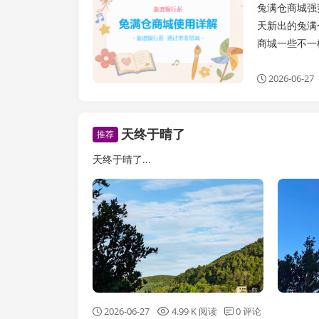
兔满仓商城强
天新出的兔满
商城一些不一样
2026-06-27
天终于晴了
推荐
天终于晴了...
2026-06-27
4.99 K 阅读
0 评论