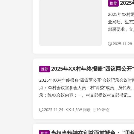
202
天枢变现世界
推荐
2025年X
业兴旺、生态
部署要求，立
2025-11-28
2025年XX村年终报账“四议两公开
推荐
2025年XX村年终报账“四议两公开”会议记录会议时间
点：XX村会议室参会人员：村“两委”成员、员代表
录：陈XX会议内容：一、村支部提议村支部书记...
2025-11-24
1.5 W 阅读
0 评论
​当担当精神在利益面前褪色： “甩锅
推荐