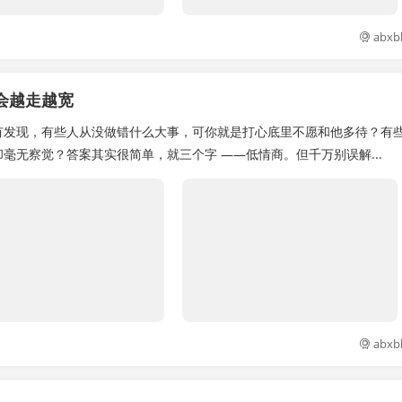
abxb
会越走越宽
有发现，有些人从没做错什么大事，可你就是打心底里不愿和他多待？有
毫无察觉？答案其实很简单，就三个字 ——低情商。但千万别误解...
abxb