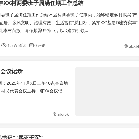
5年XX村两委班子届满任期工作总结
X村两委班子届满任期工作总结本届村两委班子任期内，始终锚定乡村振兴“产
宜居、乡风文明、治理有效、生活富裕”总目标，紧扣XX“基层D建夯实年”
足本村苗族、布依族聚居特点，以D建为引领...
1.5 W 阅读
0 评论
abxb
”会议记录
：2025年11月X日上午10点会议地
、村民代表会议主持：张XX会议记
abxbk
书记”“累死千军”