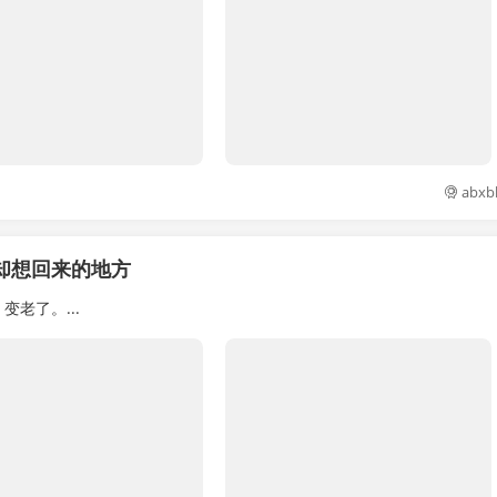
abxb
却想回来的地方
老了。...