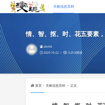
天枢信息百科
情、智、抠、时、花五要素，
abxbk
2025-10-22
3.25 K阅读
首页
天枢信息百科
正文