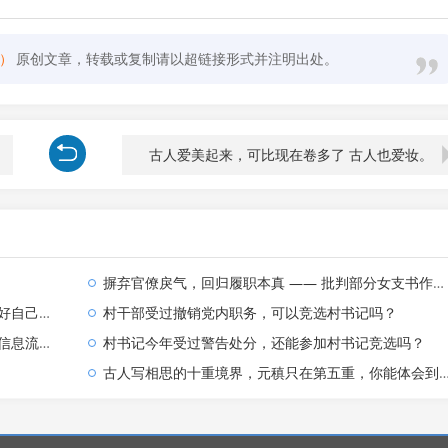
）
原创文章，转载或复制请以超链接形式并注明出处。
古人爱美起来，可比现在卷多了 古人也爱妆。
摒弃官僚戾气，回归履职本真 —— 批判部分女支书作风之弊
还感谢人家
​村干部受过撤销党内职务，可以竞选村书记吗？
流转隐患
村书记今年受过警告处分，还能参加村书记竞选吗？ ​
古人写相思的十重境界，元稹只在第五重，你能体会到哪一重？