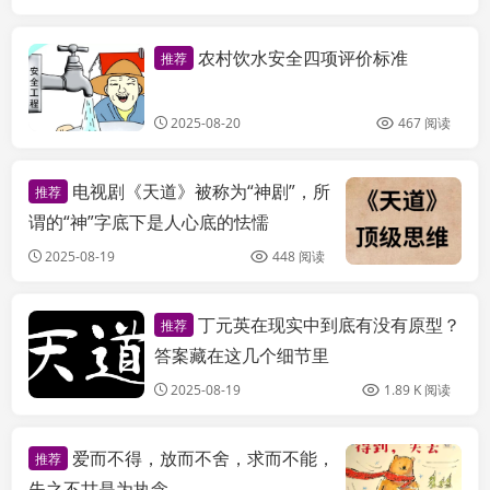
农村饮水安全四项评价标准
推荐
天枢信息百科
2025-08-20
467 阅读
电视剧《天道》被称为“神剧”，所
推荐
谓的“神”字底下是人心底的怯懦
2025-08-19
448 阅读
丁元英在现实中到底有没有原型？
推荐
天枢信息百科
答案藏在这几个细节里
2025-08-19
1.89 K 阅读
爱而不得，放而不舍，求而不能，
推荐
失之不甘是为执念