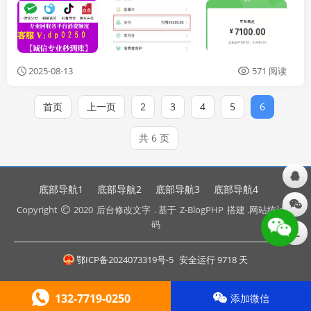
2025-08-13
571 阅读
首页
上一页
2
3
4
5
6
共 6 页
底部导航1
底部导航2
底部导航3
底部导航4
Copyright
2020
后台修改文字
. 基于
Z-BlogPHP
搭建 .网站统计代
码
鄂ICP备2024073319号-5
安全运行
9718
天
132-7719-0250
添加微信