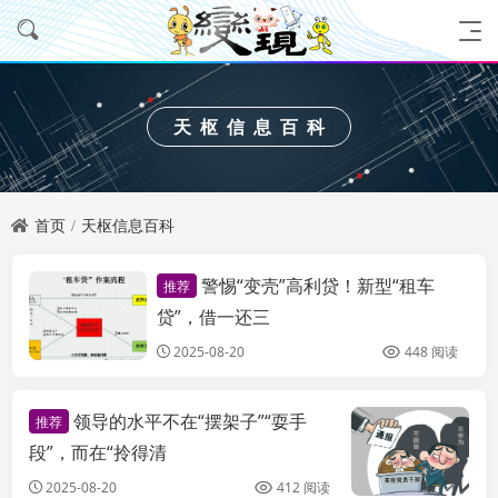
天枢信息百科
首页
天枢信息百科
警惕“变壳”高利贷！新型“租车
推荐
天枢信息百科
贷”，借一还三
2025-08-20
448 阅读
领导的水平不在“摆架子”“耍手
推荐
段”，而在“拎得清
2025-08-20
412 阅读