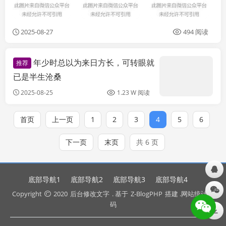
2025-08-27
494 阅读
年少时总以为来日方长，可转眼就
推荐
已是半生沧桑
2025-08-25
1.23 W 阅读
首页
上一页
1
2
3
4
5
6
下一页
末页
共 6 页
底部导航1
底部导航2
底部导航3
底部导航4
Copyright
2020
后台修改文字
. 基于
Z-BlogPHP
搭建 .网站统计代
码