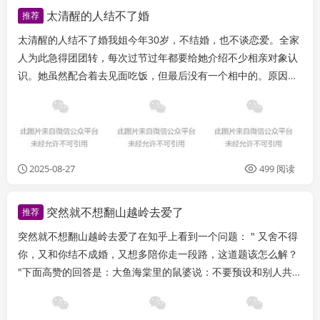
太清醒的人结不了婚
推荐
太清醒的人结不了婚我姐今年30岁，不结婚，也不谈恋爱。全家
人为此急得团团转，每次过节过年都要给她介绍不少相亲对象认
识。她虽然配合着去见面吃饭，但最后没有一个相中的。原因不
是她太挑了，而是她太清醒了。跟别人一见面一聊天...
2025-08-27
499 阅读
突然就不想翻山越岭去爱了
推荐
突然就不想翻山越岭去爱了在知乎上看到一个问题： " 又舍不得
你，又和你结不成婚，又想多陪你走一段路，这道题该怎么解？
"下面高赞的回答是：大鱼海棠里的鼠婆说：不要预设和别人共渡
一生，就自然的相处，命运把你们带到哪里就...