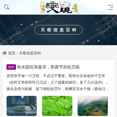
天枢信息百科
首页
天枢信息百科
秋水蹉跎渐凝滞，寒露节前枕艾眠
推荐
若想亲手做一只艾枕，不必过于繁复。取秋分后采收的干艾草
（此时艾草的药性已沉淀，少了盛夏的燥烈，多了几分温润），
挑去杂质与粗梗，留下细软的艾叶，晾晒至完全干燥（避免日后
受潮发霉），再混合少量晒干的陈皮或薰衣草（陈皮理气...